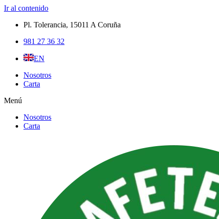
Ir al contenido
Pl. Tolerancia, 15011 A Coruña​
981 27 36 32
EN
Nosotros
Carta
Menú
Nosotros
Carta