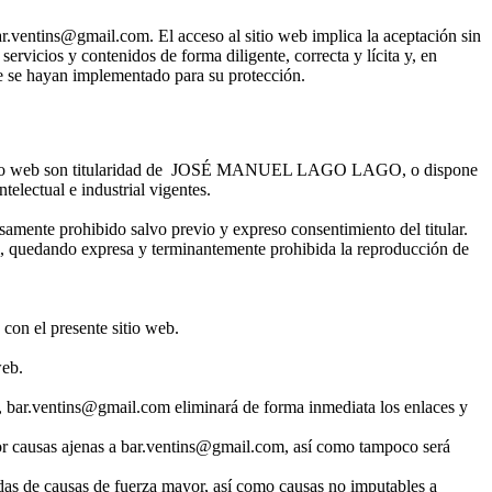
entins@gmail.com. El acceso al sitio web implica la aceptación sin
ervicios y contenidos de forma diligente, correcta y lícita y, en
ue se hayan implementado para su protección.
sente sitio web son titularidad de JOSÉ MANUEL LAGO LAGO, o dispone
telectual e industrial vigentes.
samente prohibido salvo previo y expreso consentimiento del titular.
l, quedando expresa y terminantemente prohibida la reproducción de
 con el presente sitio web.
web.
os, bar.ventins@gmail.com eliminará de forma inmediata los enlaces y
por causas ajenas a bar.ventins@gmail.com, así como tampoco será
das de causas de fuerza mayor, así como causas no imputables a