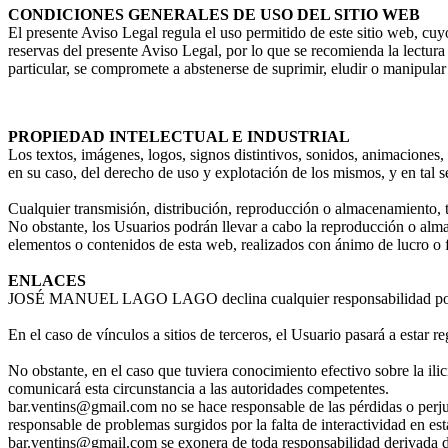
CONDICIONES GENERALES DE USO DEL SITIO WEB
El presente Aviso Legal regula el uso permitido de este sitio web,
reservas del presente Aviso Legal, por lo que se recomienda la lectura
particular, se compromete a abstenerse de suprimir, eludir o manipula
PROPIEDAD INTELECTUAL E INDUSTRIAL
Los textos, imágenes, logos, signos distintivos, sonidos, animacio
en su caso, del derecho de uso y explotación de los mismos, y en tal se
Cualquier transmisión, distribución, reproducción o almacenamiento, t
No obstante, los Usuarios podrán llevar a cabo la reproducción o al
elementos o contenidos de esta web, realizados con ánimo de lucro o 
ENLACES
JOSÉ MANUEL LAGO LAGO
declina cualquier responsabilidad po
En el caso de vínculos a sitios de terceros, el Usuario pasará a estar 
No obstante, en el caso que tuviera conocimiento efectivo sobre la il
comunicará esta circunstancia a las autoridades competentes.
bar.ventins@gmail.com no se hace responsable de las pérdidas o perju
responsable de problemas surgidos por la falta de interactividad en est
bar.ventins@gmail.com se exonera de toda responsabilidad derivada de