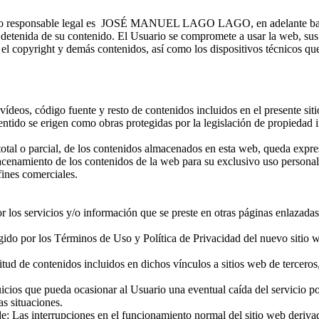
 cuyo responsable legal es JOSÉ MANUEL LAGO LAGO, en adelante bar.v
 detenida de su contenido. El Usuario se compromete a usar la web, sus s
r el copyright y demás contenidos, así como los dispositivos técnicos q
nes, vídeos, código fuente y resto de contenidos incluidos en el pre
ntido se erigen como obras protegidas por la legislación de propiedad in
otal o parcial, de los contenidos almacenados en esta web, queda expre
macenamiento de los contenidos de la web para su exclusivo uso persona
fines comerciales.
r los servicios y/o información que se preste en otras páginas enlazadas
regido por los Términos de Uso y Política de Privacidad del nuevo sitio 
icitud de contenidos incluidos en dichos vínculos a sitios web de tercer
icios que pueda ocasionar al Usuario una eventual caída del servicio 
as situaciones.
: Las interrupciones en el funcionamiento normal del sitio web deriva