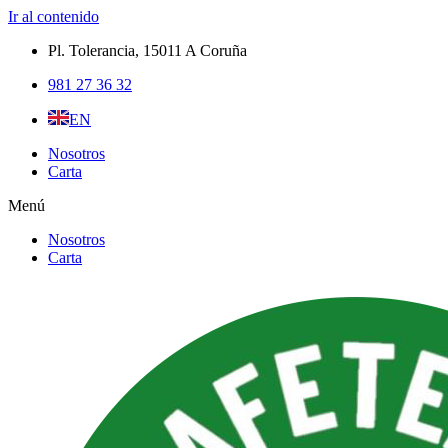
Ir al contenido
Pl. Tolerancia, 15011 A Coruña​
981 27 36 32
EN
Nosotros
Carta
Menú
Nosotros
Carta