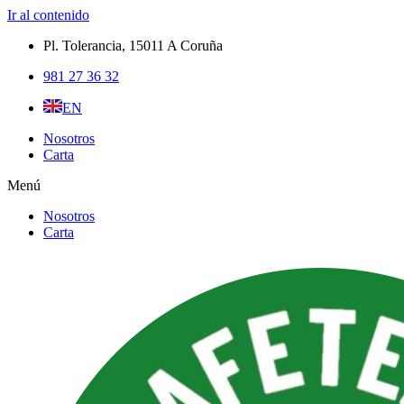
Ir al contenido
Pl. Tolerancia, 15011 A Coruña​
981 27 36 32
EN
Nosotros
Carta
Menú
Nosotros
Carta