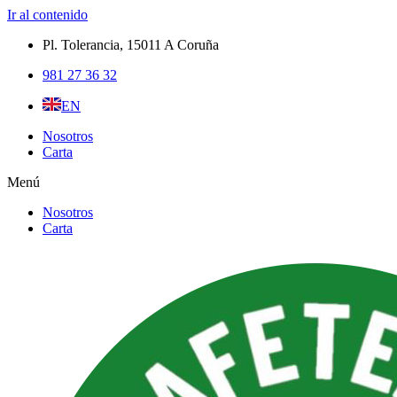
Ir al contenido
Pl. Tolerancia, 15011 A Coruña​
981 27 36 32
EN
Nosotros
Carta
Menú
Nosotros
Carta