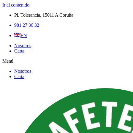
Ir al contenido
Pl. Tolerancia, 15011 A Coruña​
981 27 36 32
EN
Nosotros
Carta
Menú
Nosotros
Carta