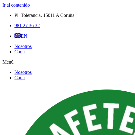
Ir al contenido
Pl. Tolerancia, 15011 A Coruña​
981 27 36 32
EN
Nosotros
Carta
Menú
Nosotros
Carta