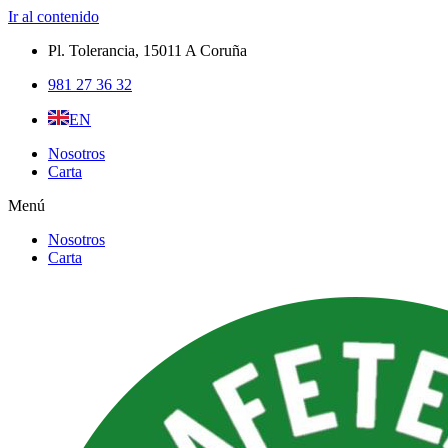
Ir al contenido
Pl. Tolerancia, 15011 A Coruña​
981 27 36 32
EN
Nosotros
Carta
Menú
Nosotros
Carta