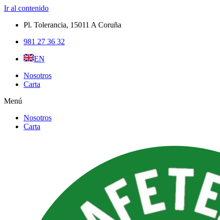
Ir al contenido
Pl. Tolerancia, 15011 A Coruña​
981 27 36 32
EN
Nosotros
Carta
Menú
Nosotros
Carta