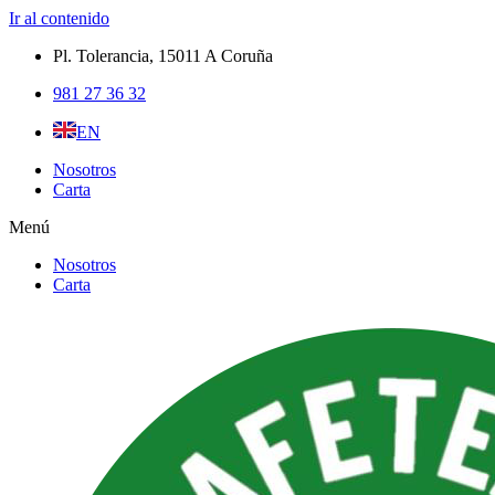
Ir al contenido
Pl. Tolerancia, 15011 A Coruña​
981 27 36 32
EN
Nosotros
Carta
Menú
Nosotros
Carta