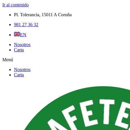
Ir al contenido
Pl. Tolerancia, 15011 A Coruña​
981 27 36 32
EN
Nosotros
Carta
Menú
Nosotros
Carta