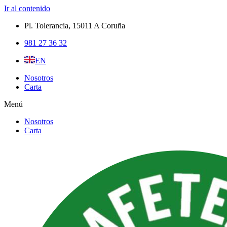
Ir al contenido
Pl. Tolerancia, 15011 A Coruña​
981 27 36 32
EN
Nosotros
Carta
Menú
Nosotros
Carta