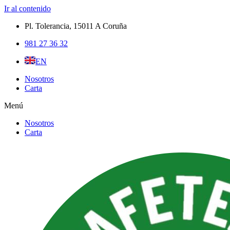
Ir al contenido
Pl. Tolerancia, 15011 A Coruña​
981 27 36 32
EN
Nosotros
Carta
Menú
Nosotros
Carta