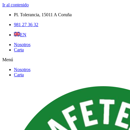
Ir al contenido
Pl. Tolerancia, 15011 A Coruña​
981 27 36 32
EN
Nosotros
Carta
Menú
Nosotros
Carta