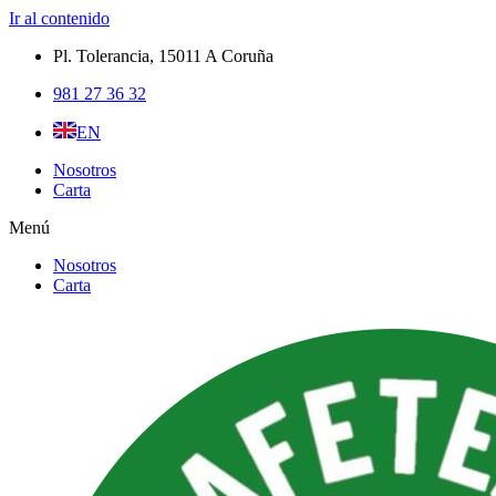
Ir al contenido
Pl. Tolerancia, 15011 A Coruña​
981 27 36 32
EN
Nosotros
Carta
Menú
Nosotros
Carta