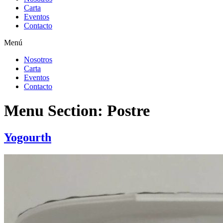
Carta
Eventos
Contacto
Menú
Nosotros
Carta
Eventos
Contacto
Menu Section:
Postre
Yogourth