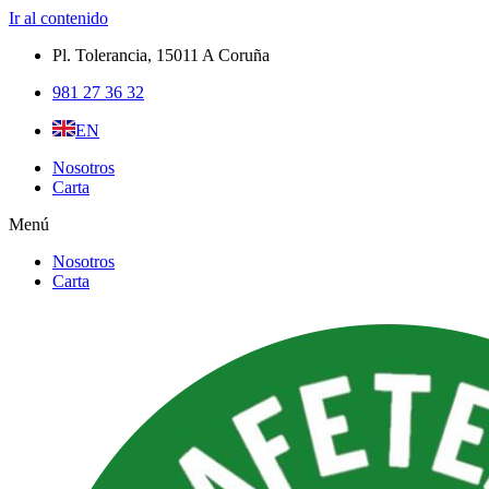
Ir al contenido
Pl. Tolerancia, 15011 A Coruña​
981 27 36 32
EN
Nosotros
Carta
Menú
Nosotros
Carta