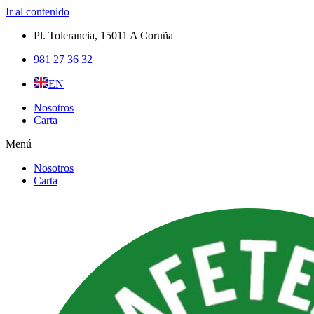
Ir al contenido
Pl. Tolerancia, 15011 A Coruña​
981 27 36 32
EN
Nosotros
Carta
Menú
Nosotros
Carta