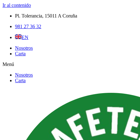
Ir al contenido
Pl. Tolerancia, 15011 A Coruña​
981 27 36 32
EN
Nosotros
Carta
Menú
Nosotros
Carta